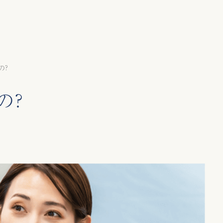
の?
の?